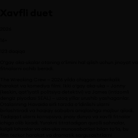
Xavfli duet
2026
16
+
123
daqiqa
O‘gay aka-ukalar otaning o‘limini hal qilish uchun jinoyat va
fitnalarni ochib beradi.
The Wrecking Crew — 2026 yilda chiqgan amerikalik
harakat va komediya filmi. Ikki o‘gay aka-uka — Jonny
(keskin, qat’iyatli politsiya detektivi) va James (intizomli
dengiz piyodasi SEAL) — uzoq yillar urushib yashaganlar.
Otalarining Havaida sirli tarzda o‘ldirilishi ularni
birlashtiradi va haqiqiy sababni aniqlashga majbur qiladi.
Tadqiqot ularni korrupsiya, jinoiy dunyo va xavfli fitnalar
ichiga olib kiradi. Yurakni titratadigan qurolli sahnalar,
kulgili lahzalar va aka-uka munosabatlari bilan to‘la, bu
film tezkor harakat va dramatik sarguzashtlarni