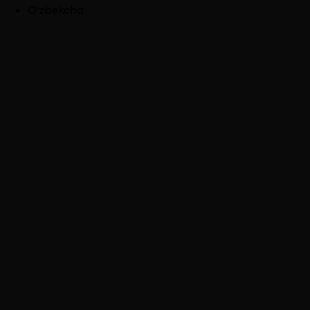
O'zbekcha