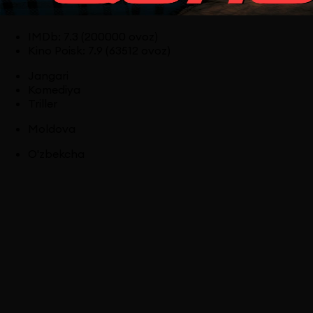
IMDb
:
7.3
(200000 ovoz)
Kino Poisk
:
7.9
(63512 ovoz)
Jangari
Komediya
Triller
Moldova
O'zbekcha