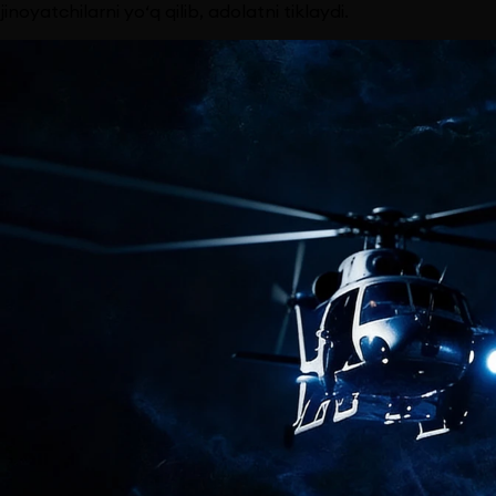
jinoyatchilarni yo‘q qilib, adolatni tiklaydi.