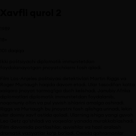
Xavfli qurol 2
1989
18
+
101
daqiqa
Ikki politsiyachi diplomatik immunitetdan
foydalanayotgan jinoyatchilarni fosh qiladi.
Film Los-Anjeles politsiyasi detektivlari Martin Riggs va
Roger Murtaugh haqida davom etadi. Ular tasodifan katta
xalqaro jinoyat tarmog‘iga duch kelishadi. Janubiy Afrika
diplomatlari diplomatik immunitetdan foydalanib,
noqonuniy oltin va pul yuvish ishlarini amalga oshiradi.
Riggs va Murtaugh bu jinoyatni fosh qilishga urinadi, lekin
ular doimiy xavf ostida qoladi. Ularning ishiga yangi guvoh
Leo Getz qo‘shiladi va voqealar yanada murakkablashadi.
Film davomida portlashlar, quvishlar va hazil aralash
dramatik vaziyatlar ko‘p bo‘ladi. Oxirida qahramonlar