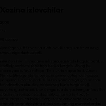
Xazina izlovchilar
2008
18
+
95
daqiqa
Ajrashgan juftlik xazina izlab, xavfli sarguzasht va sevgi
sinovlariga duch keladi.
Film Ben Finn Finnegan ismli sarguzashtchi haqida bo‘lib, u
qadimiy xazinani topishga berilib ketgan. Uning bu
obsesiyasi tufayli rafiqasi Tess undan ajrashadi. Ammo
Finn kutilmaganda tarixiy xazinaning joylashuvi haqida
yangi ma’lumot topadi. U Tessni yana o‘ziga qo‘shilishga
ko‘ndiradi va ular boy biznesmen bilan birga xavfli
sayohatga chiqadi. Ular dengiz tubida yashiringan boylikni
izlash jarayonida raqiblar, firibgarlar va turli xavf-
xatarlarga duch keladi. Sarguzasht davomida sevgi va
ishonch yana sinovdan o‘tadi va ularning munosabatlari