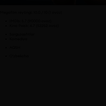
Megafilm reytingi:
10.0
/ 10
(1 ovoz)
IMDb
:
5.7
(90000 ovoz)
Kino Poisk
:
6.7
(52252 ovoz)
Sarguzashtlar
Komediya
AQSH
O'zbekcha