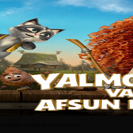
Megafilm reytingi:
10.0
/ 10
(2 ovoz)