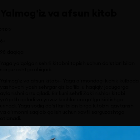
Yalmog'iz va afsun kitob
2023
6
+
98
daqiqa
Yaga yo‘qolgan sehrli kitobni topish uchun do‘stlari bilan
sarguzashtga chiqadi.
Yalmog'iz va afsun kitobi— Yaga o‘rmondagi kichik kulbada
yashovchi yosh sehrgar qiz bo‘lib, u haqiqiy jodugarga
aylanishni orzu qiladi. Bir kuni sehrli Zaklinishlar kitobi
yo‘qolib qoladi va yovuz kuchlar uni qo‘lga kiritishga
urinadi. Yaga sodiq do‘stlari bilan birga kitobni qaytarish
va o‘rmonni saqlab qolish uchun xavfli sarguzashtga
otlanadi.