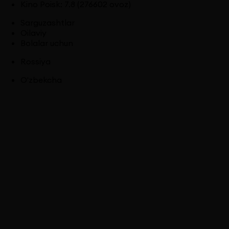
Kino Poisk
:
7.8
(276602 ovoz)
Sarguzashtlar
Oilaviy
Bolalar uchun
Rossiya
O'zbekcha