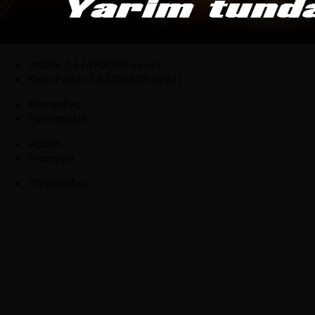
IMDb
:
7.6
(470000 ovoz)
Kino Poisk
:
7.8
(238602 ovoz)
Komediya
Fantastika
AQSH
Fransiya
O'zbekcha