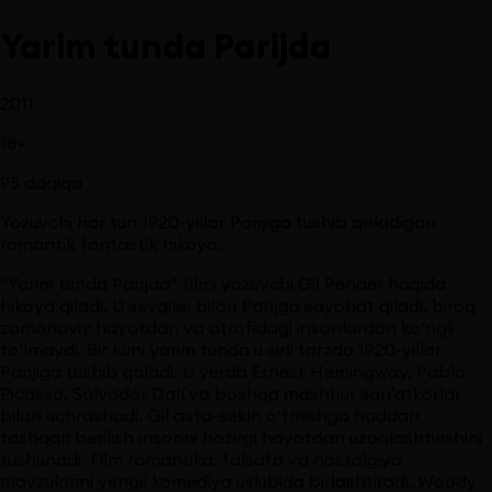
Yarim tunda Parijda
2011
18
+
95
daqiqa
Yozuvchi har tun 1920-yillar Parijiga tushib qoladigan
romantik fantastik hikoya.
“Yarim tunda Parijda” filmi yozuvchi Gil Pender haqida
hikoya qiladi. U sevgilisi bilan Parijga sayohat qiladi, biroq
zamonaviy hayotdan va atrofidagi insonlardan ko‘ngli
to‘lmaydi. Bir kuni yarim tunda u sirli tarzda 1920-yillar
Parijiga tushib qoladi. U yerda Ernest Hemingway, Pablo
Picasso, Salvador Dalí va boshqa mashhur san’atkorlar
bilan uchrashadi. Gil asta-sekin o‘tmishga haddan
tashqari berilish insonni hozirgi hayotdan uzoqlashtirishini
tushunadi. Film romantika, falsafa va nostalgiya
mavzularini yengil komediya uslubida birlashtiradi. Woody