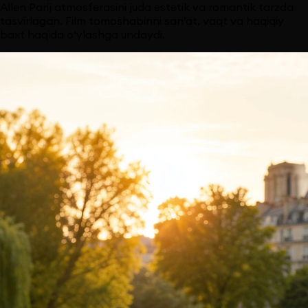
Allen Parij atmosferasini juda estetik va romantik tarzda
tasvirlagan. Film tomoshabinni san’at, vaqt va haqiqiy
baxt haqida o‘ylashga undaydi.