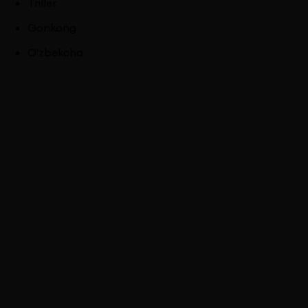
Triller
Gonkong
O'zbekcha