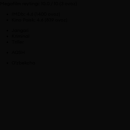
Megafilm reytingi:
10.0
/ 10
(3 ovoz)
IMDb
:
4.6
(1400 ovoz)
Kino Poisk
:
4.6
(839 ovoz)
Jangari
Kriminal
Triller
AQSH
O'zbekcha