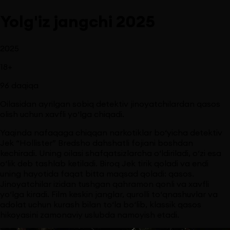
Yolg'iz jangchi 2025
2025
18
+
96
daqiqa
Oilasidan ayrilgan sobiq detektiv jinoyatchilardan qasos
olish uchun xavfli yo‘lga chiqadi.
Yaqinda nafaqaga chiqqan narkotiklar bo‘yicha detektiv
Jek “Hollister” Bredsho dahshatli fojiani boshdan
kechiradi. Uning oilasi shafqatsizlarcha o‘ldiriladi, o‘zi esa
o‘lik deb tashlab ketiladi. Biroq Jek tirik qoladi va endi
uning hayotida faqat bitta maqsad qoladi: qasos.
Jinoyatchilar izidan tushgan qahramon qonli va xavfli
yo‘lga kiradi. Film keskin janglar, qurolli to‘qnashuvlar va
adolat uchun kurash bilan to‘la bo‘lib, klassik qasos
hikoyasini zamonaviy uslubda namoyish etadi.