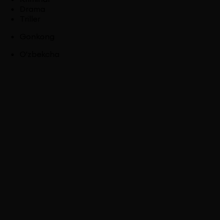
Drama
Triller
Gonkong
O'zbekcha