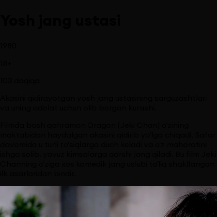
Yosh jang ustasi
1980
18
+
103
daqiqa
Akasini qidirayotgan yosh jang ustasining sarguzashtlari
va uning adolat uchun olib borgan kurashi.
Filmda bosh qahramon Dragon (Jeki Chan) o'zining
maktabidan haydalgan akasini qidirib yo'lga chiqadi. Safar
davomida u turli to'siqlarga duch keladi va o'z mahoratini
ishga solib, yovuz kimsalarga qarshi jang qiladi. Bu film Jeki
Channing o'ziga xos komedik jang uslubi to'liq shakllangan
ilk asarlaridan biridir.