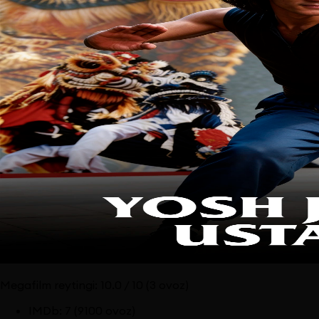
Megafilm reytingi:
10.0
/ 10
(3 ovoz)
IMDb
:
7
(9100 ovoz)