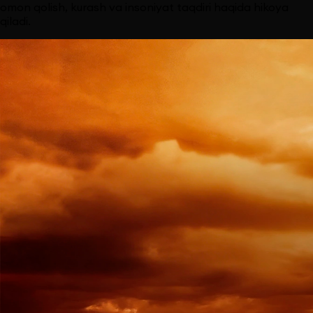
omon qolish, kurash va insoniyat taqdiri haqida hikoya
qiladi.