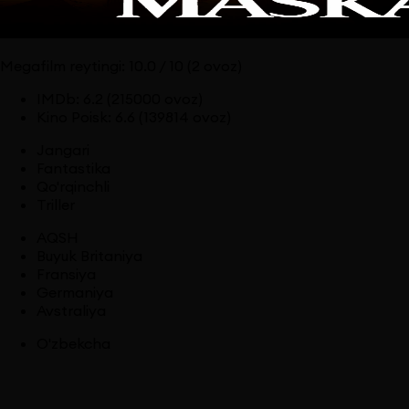
Megafilm reytingi:
10.0
/ 10
(2 ovoz)
IMDb
:
6.2
(215000 ovoz)
Kino Poisk
:
6.6
(139814 ovoz)
Jangari
Fantastika
Qo'rqinchli
Triller
AQSH
Buyuk Britaniya
Fransiya
Germaniya
Avstraliya
O'zbekcha