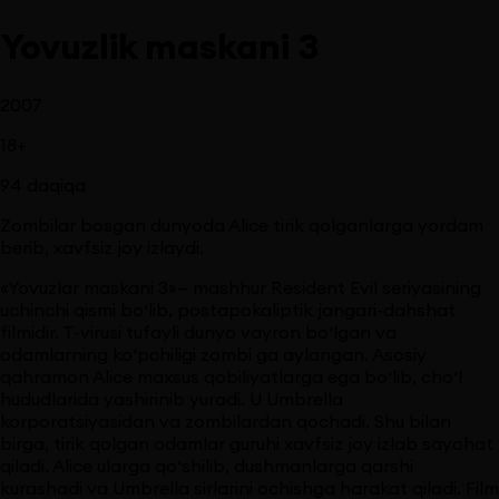
Yovuzlik maskani 3
2007
18
+
94
daqiqa
Zombilar bosgan dunyoda Alice tirik qolganlarga yordam
berib, xavfsiz joy izlaydi.
«Yovuzlar maskani 3»— mashhur Resident Evil seriyasining
uchinchi qismi bo‘lib, postapokaliptik jangari-dahshat
filmidir. T-virusi tufayli dunyo vayron bo‘lgan va
odamlarning ko‘pchiligi zombi ga aylangan. Asosiy
qahramon Alice maxsus qobiliyatlarga ega bo‘lib, cho‘l
hududlarida yashirinib yuradi. U Umbrella
korporatsiyasidan va zombilardan qochadi. Shu bilan
birga, tirik qolgan odamlar guruhi xavfsiz joy izlab sayohat
qiladi. Alice ularga qo‘shilib, dushmanlarga qarshi
kurashadi va Umbrella sirlarini ochishga harakat qiladi. Film