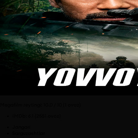
Megafilm reytingi:
10.0
/ 10
(1 ovoz)
IMDb
:
6.1
(2551 ovoz)
Jangari
Sarguzashtlar