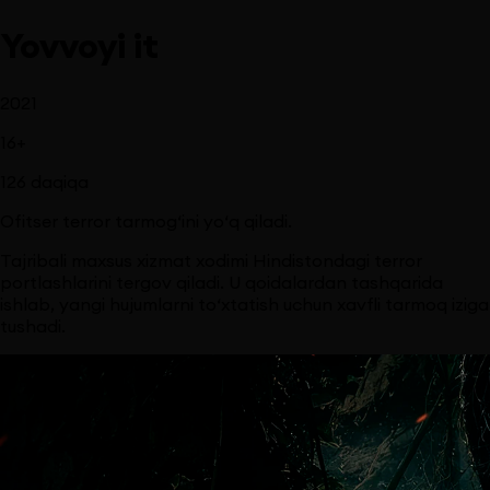
Yovvoyi it
2021
16
+
126
daqiqa
Ofitser terror tarmog‘ini yo‘q qiladi.
Tajribali maxsus xizmat xodimi Hindistondagi terror
portlashlarini tergov qiladi. U qoidalardan tashqarida
ishlab, yangi hujumlarni to‘xtatish uchun xavfli tarmoq iziga
tushadi.