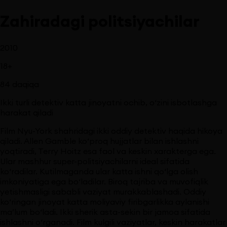
Zahiradagi politsiyachilar
2010
18
+
84
daqiqa
Ikki turli detektiv katta jinoyatni ochib, o‘zini isbotlashga
harakat qiladi
Film Nyu-York shahridagi ikki oddiy detektiv haqida hikoya
qiladi. Allen Gamble ko‘proq hujjatlar bilan ishlashni
yoqtiradi, Terry Hoitz esa faol va keskin xarakterga ega.
Ular mashhur super-politsiyachilarni ideal sifatida
ko‘radilar. Kutilmaganda ular katta ishni qo‘lga olish
imkoniyatiga ega bo‘ladilar. Biroq tajriba va muvofiqlik
yetishmasligi sababli vaziyat murakkablashadi. Oddiy
ko‘ringan jinoyat katta moliyaviy firibgarlikka aylanishi
ma’lum bo‘ladi. Ikki sherik asta-sekin bir jamoa sifatida
ishlashni o‘rganadi. Film kulgili vaziyatlar, keskin harakatlar