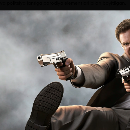
va politsiya janriga parodiya elementlari bilan boyitilgan.