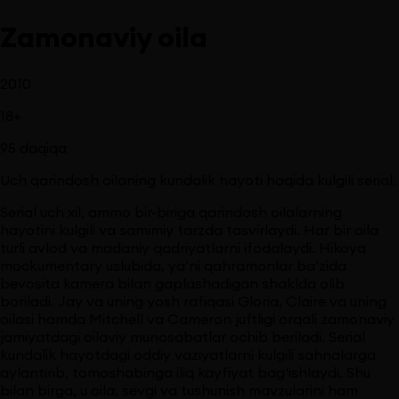
Zamonaviy oila
2010
18
+
95
daqiqa
Uch qarindosh oilaning kundalik hayoti haqida kulgili serial.
Serial uch xil, ammo bir-biriga qarindosh oilalarning
hayotini kulgili va samimiy tarzda tasvirlaydi. Har bir oila
turli avlod va madaniy qadriyatlarni ifodalaydi. Hikoya
mockumentary uslubida, ya’ni qahramonlar ba’zida
bevosita kamera bilan gaplashadigan shaklda olib
boriladi. Jay va uning yosh rafiqasi Gloria, Claire va uning
oilasi hamda Mitchell va Cameron juftligi orqali zamonaviy
jamiyatdagi oilaviy munosabatlar ochib beriladi. Serial
kundalik hayotdagi oddiy vaziyatlarni kulgili sahnalarga
aylantirib, tomoshabinga iliq kayfiyat bag‘ishlaydi. Shu
bilan birga, u oila, sevgi va tushunish mavzularini ham