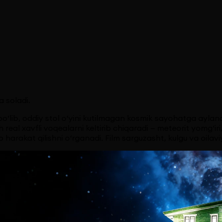
a soladi.
‘lib, oddiy stol o‘yini kutilmagan kosmik sayohatga aylanadi.
h real xavfli voqealarni keltirib chiqaradi — meteorit yomg‘
b harakat qilishni o‘rganadi. Film sarguzasht, kulgu va oilavi