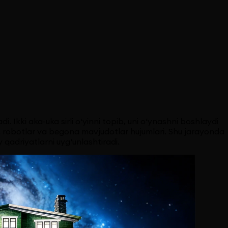
 Ikki aka-uka sirli o‘yinni topib, uni o‘ynashni boshlaydi
iri, robotlar va begona mavjudotlar hujumlari. Shu jarayonda
y qadriyatlarni uyg‘unlashtiradi.