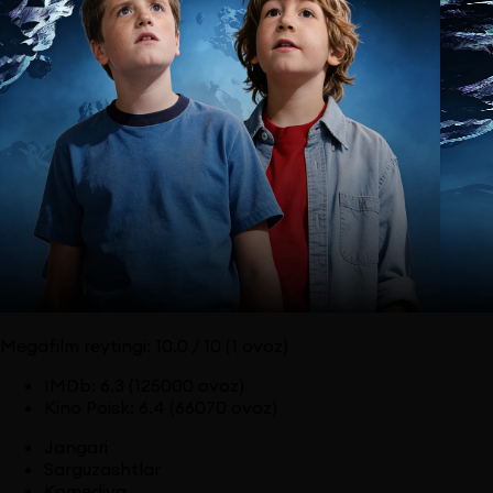
Megafilm reytingi:
10.0
/ 10
(1 ovoz)
IMDb
:
6.3
(125000 ovoz)
Kino Poisk
:
6.4
(66070 ovoz)
Jangari
Sarguzashtlar
Komediya