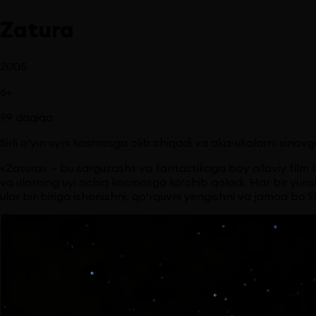
Zatura
2005
6
+
99
daqiqa
Sirli o‘yin uyni kosmosga olib chiqadi va aka-ukalarni sinovg
«Zatura» — bu sarguzasht va fantastikaga boy oilaviy film bo
va ularning uyi ochiq kosmosga ko‘chib qoladi. Har bir yuris
ular bir-biriga ishonishni, qo‘rquvni yengishni va jamoa bo‘li