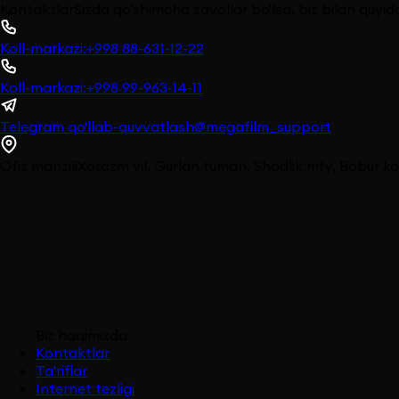
Kontaktlar
Sizda qo'shimcha savollar bo'lsa, biz bilan quyi
Koll-markazi:
+998 88-631-12-22
Koll-markazi:
+998 99-963-14-11
Telegram qo'llab-quvvatlash
@megafilm_support
Ofis manzili
Xorazm vil, Gurlan tuman, Shodlik mfy, Bobur ko
Biz haqimizda
Kontaktlar
Ta'riflar
Internet tezligi