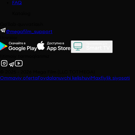
FAQ
Katalog
Qo'llab quvvatlash
@megafilm_support
Ilovalar
Ijtimoiy tarmoqlarimiz
© 2025 -
2026
Mega Film (LLC TOTMEGA)
Ommaviy oferta
Foydalanuvchi kelishuvi
Maxfiylik siyosati